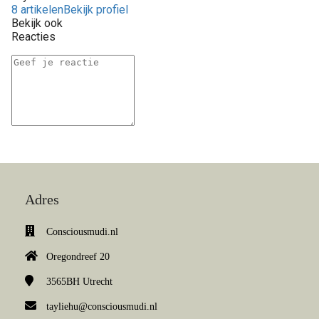
8 artikelen
Bekijk profiel
Bekijk ook
Reacties
Adres
Consciousmudi.nl
Oregondreef 20
3565BH
Utrecht
tayliehu@consciousmudi.nl