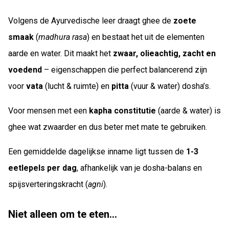
Volgens de Ayurvedische leer draagt ghee de
zoete
smaak
(
madhura rasa
) en bestaat het uit de elementen
aarde en water. Dit maakt het
zwaar, olieachtig, zacht en
voedend
– eigenschappen die perfect balancerend zijn
voor
vata
(lucht & ruimte) en
pitta
(vuur & water) dosha’s.
Voor mensen met een
kapha constitutie
(aarde & water) is
ghee wat zwaarder en dus beter met mate te gebruiken.
Een gemiddelde dagelijkse inname ligt tussen de
1-3
eetlepels per dag
, afhankelijk van je dosha-balans en
spijsverteringskracht (
agni
).
Niet alleen om te eten…